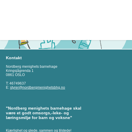
Kontakt
Nordberg menighets barnehage
Kringsjågrenda 1
0861 OSLO
T: 46749637
E:
styrer@nordbergmenighetsbhg.no
"Nordberg menighets barnehage skal
være et godt omsorgs,-leke- og
læringsmiljø for barn og voksne"
Kjærlighet og glede, sammen og tilstede!