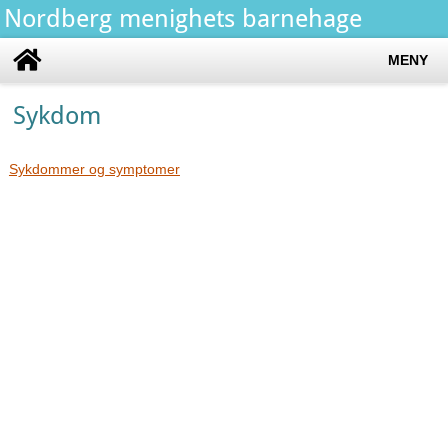
Nordberg menighets barnehage
MENY
Sykdom
Sykdommer og symptomer