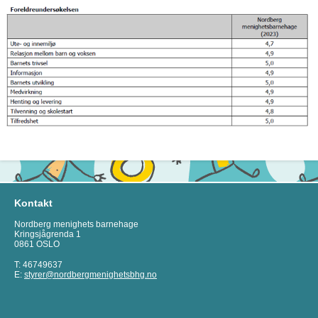
Kontakt
Nordberg menighets barnehage
Kringsjågrenda 1
0861 OSLO
T: 46749637
E:
styrer@nordbergmenighetsbhg.no