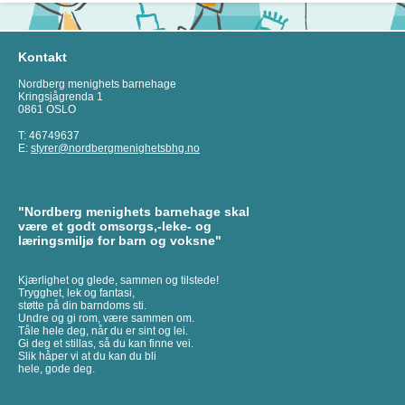
Kontakt
Nordberg menighets barnehage
Kringsjågrenda 1
0861 OSLO
T: 46749637
E:
styrer@nordbergmenighetsbhg.no
"Nordberg menighets barnehage skal
være et godt omsorgs,-leke- og
læringsmiljø for barn og voksne"
Kjærlighet og glede, sammen og tilstede!
Trygghet, lek og fantasi,
støtte på din barndoms sti.
Undre og gi rom, være sammen om.
Tåle hele deg, når du er sint og lei.
Gi deg et stillas, så du kan finne vei.
Slik håper vi at du kan du bli
hele, gode deg.