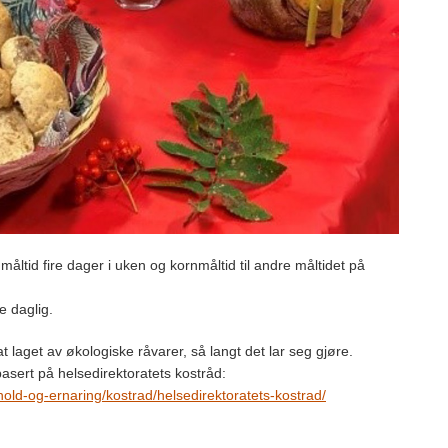
 måltid fire dager i uken og kornmåltid til andre måltidet på
 daglig.
 laget av økologiske råvarer, så langt det lar seg gjøre.
asert på helsedirektoratets kostråd:
old-og-ernaring/kostrad/helsedirektoratets-kostrad/