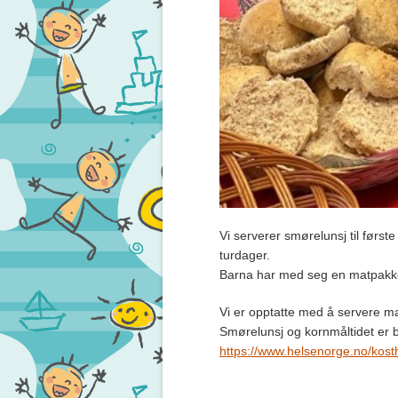
Vi serverer smørelunsj til første
turdager.
Barna har med seg en matpakke
Vi er opptatte med å servere mat
Smørelunsj og kornmåltidet er b
https://www.helsenorge.no/kosth