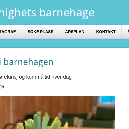
nighets barnehage
RAGRAF
SØKE PLASS
ÅRSPLAN
KONTAKT
 i barnehagen
relunsj og kornmåltid hver dag
.58